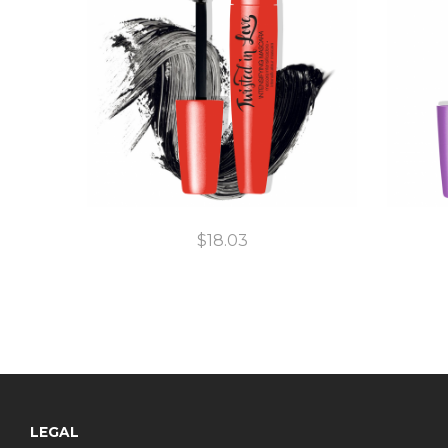
$
18.03
LEGAL