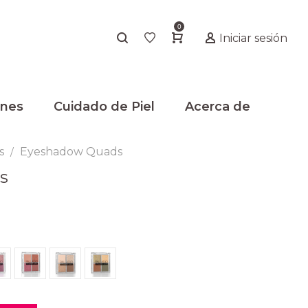
0
Iniciar sesión
nes
Cuidado de Piel
Acerca de
s
Eyeshadow Quads
/
s