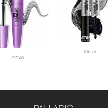
$
18.78
$
15.40