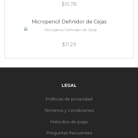
$
15.78
Micropencil Definidor de Cejas
$
11.29
LEGAL
Políticas de privacidad
Términos y Condiciones
Métodos de pago
Preguntas frecuentes