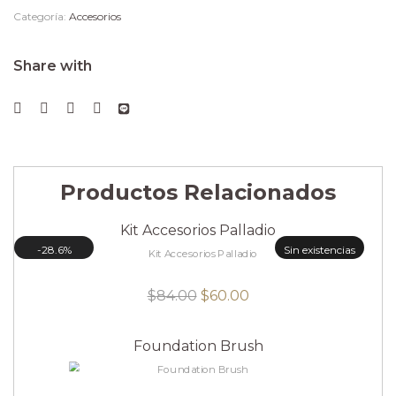
Categoría:
Accesorios
Share with
Productos Relacionados
Kit Accesorios Palladio
28.6%
Sin existencias
El
El
$
84.00
$
60.00
precio
precio
original
actual
Foundation Brush
era:
es:
$84.00.
$60.00.