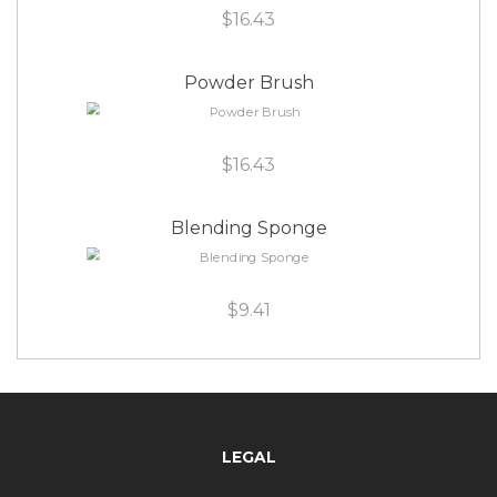
$
16.43
Powder Brush
$
16.43
Blending Sponge
$
9.41
LEGAL