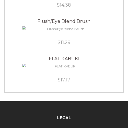
$
14.38
Flush/Eye Blend Brush
$
11.29
FLAT KABUKI
$
17.17
LEGAL