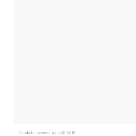
Posted
by
Carola Mancheno
junio 12, 2015