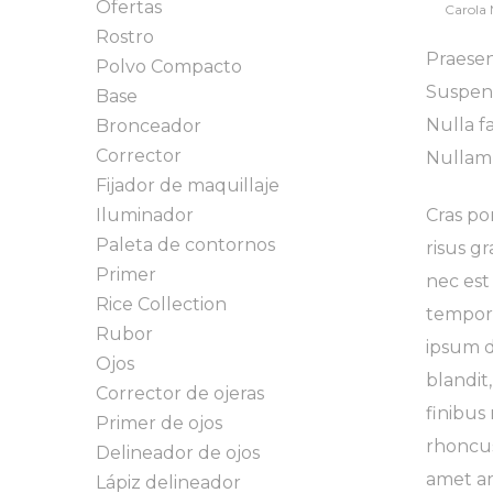
Ofertas
By
Carola
Rostro
Praesen
Polvo Compacto
Suspend
Base
Nulla fa
Bronceador
Corrector
Nullam 
Fijador de maquillaje
Iluminador
Cras po
Paleta de contornos
risus gr
Primer
nec est
Rice Collection
tempor 
Rubor
ipsum d
Ojos
blandit
Corrector de ojeras
finibus
Primer de ojos
rhoncus
Delineador de ojos
amet ar
Lápiz delineador