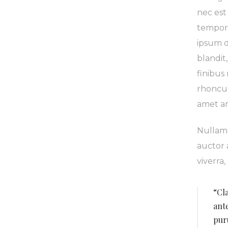
nec est
tempor 
ipsum d
blandit
finibus
rhoncus
amet ar
Nullam 
auctor 
viverra
“Cl
ante
puru