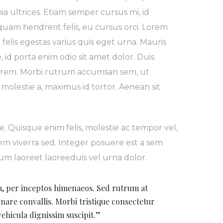
a ultrices. Etiam semper cursus mi, id
uam hendrerit felis, eu cursus orci. Lorem
 felis egestas varius quis eget urna. Mauris
 id porta enim odio sit amet dolor. Duis
 lorem. Morbi rutrum accumsan sem, ut
 molestie a, maximus id tortor. Aenean sit
. Quisque enim felis, molestie ac tempor vel,
sem viverra sed. Integer posuere est a sem
m laoreet laoreeduis vel urna dolor.
ra, per inceptos himenaeos. Sed rutrum at
rnare convallis. Morbi tristique consectetur
ehicula dignissim suscipit.”