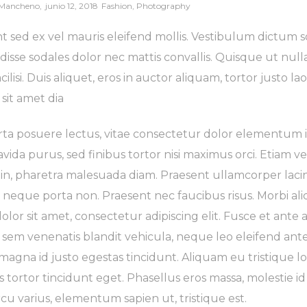
Posted
Posted
 Mancheno
junio 12, 2018
Fashion
Photography
on
in
t sed ex vel mauris eleifend mollis. Vestibulum dictum sod
isse sodales dolor nec mattis convallis. Quisque ut nulla
cilisi. Duis aliquet, eros in auctor aliquam, tortor justo la
sit amet dia
rta posuere lectus, vitae consectetur dolor elementum i
avida purus, sed finibus tortor nisi maximus orci. Etiam vel
 in, pharetra malesuada diam. Praesent ullamcorper lacini
neque porta non. Praesent nec faucibus risus. Morbi aliq
olor sit amet, consectetur adipiscing elit. Fusce et ante a
, sem venenatis blandit vehicula, neque leo eleifend ante,
 magna id justo egestas tincidunt. Aliquam eu tristique
 tortor tincidunt eget. Phasellus eros massa, molestie id
cu varius, elementum sapien ut, tristique est.