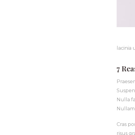
lacinia 
7 Rea
Praesen
Suspend
Nulla fa
Nullam 
Cras po
risus gr