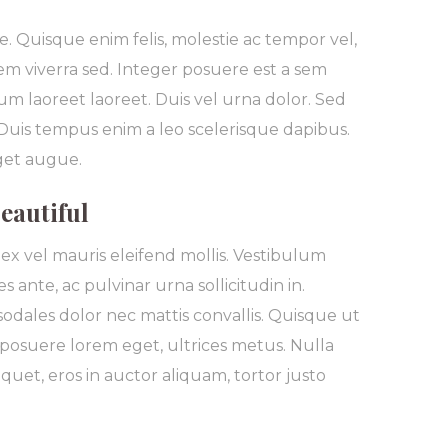
. Quisque enim felis, molestie ac tempor vel,
sem viverra sed. Integer posuere est a sem
m laoreet laoreet. Duis vel urna dolor. Sed
. Duis tempus enim a leo scelerisque dapibus.
eget augue.
eautiful
ex vel mauris eleifend mollis. Vestibulum
 ante, ac pulvinar urna sollicitudin in.
odales dolor nec mattis convallis. Quisque ut
, posuere lorem eget, ultrices metus. Nulla
 aliquet, eros in auctor aliquam, tortor justo