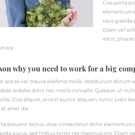
Cras porta po
elementum id.
risus gravida 
Etiam vel soll
est in, phar
ultrice
son why you need to work for a big co
t sed ex vel mauris eleifend mollis. Vestibulum dictum sod
isse sodales dolor nec mattis convallis. Quisque ut nulla
cilisi. Duis aliquet, eros in auctor aliquam, tortor justo la
sit amet dia
rta posuere lectus, vitae consectetur dolor elementum i
avida purus, sed finibus tortor nisi maximus orci. Etiam vel