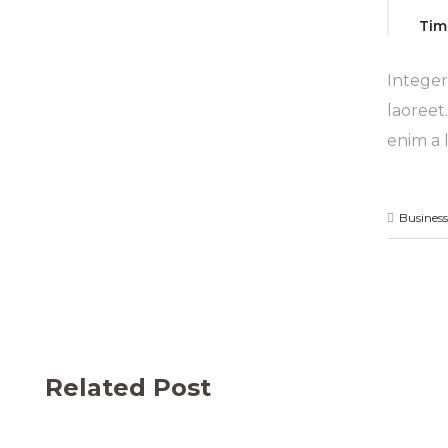
Tim
Integer
laoreet
enim a 
Business
Related Post