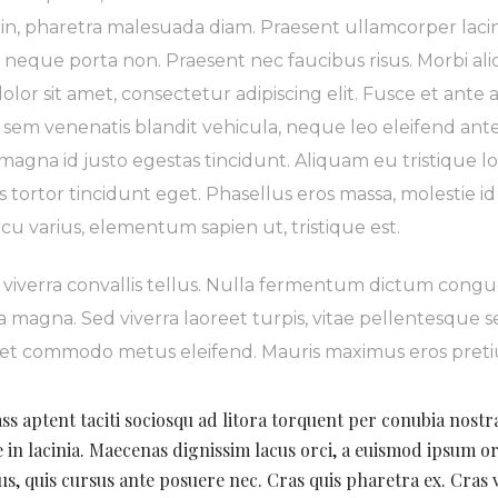
 in, pharetra malesuada diam. Praesent ullamcorper lacini
neque porta non. Praesent nec faucibus risus. Morbi aliq
olor sit amet, consectetur adipiscing elit. Fusce et ante a
, sem venenatis blandit vehicula, neque leo eleifend ante,
 magna id justo egestas tincidunt. Aliquam eu tristique
 tortor tincidunt eget. Phasellus eros massa, molestie id
cu varius, elementum sapien ut, tristique est.
viverra convallis tellus. Nulla fermentum dictum congue
a magna. Sed viverra laoreet turpis, vitae pellentesque 
, et commodo metus eleifend. Mauris maximus eros pretiu
ass aptent taciti sociosqu ad litora torquent per conubia nost
 in lacinia. Maecenas dignissim lacus orci, a euismod ipsum o
s, quis cursus ante posuere nec. Cras quis pharetra ex. Cras v