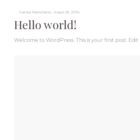
Posted
by
Carola Mancheno
mayo 25, 2014
on
Hello world!
Welcome to WordPress. This is your first post. Edit o